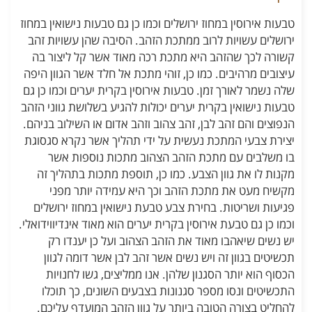
טבעות אירוסין במחוז ירושלים וכמו כן גם טבעות נישואין במחוז
ירושלים עשויות לרוב ממתכת הזהב. הסיבה שהן עשויות זהב
קשורה לכך שהזהב היא מתכת רכה מאוד אשר קל ליצור בה
עיצובים מרהיבים. כמו כן, זוהי מתכת אל חלד אשר הגוון היפה
שלה נשמר לאורך זמן. טבעות אירוסין בקרית יערים וכמו כן גם
טבעות נישואין בקרית יערים יכולות להגיע בשלושת גווני הזהב
הנפוצים והם זהב לבן, זהב צהוב וזהב אדום או השילוב בניהם.
יצירת צבעי המתכת נעשית על ידי תהליך אשר נקרא סגסוגת
בו משלבים עם מתכת הזהב הצהוב מתכות נוספות אשר
מקנות לו את גוון הצבע. כמו כן, תוספת מתכות בתהליך זה
מקשיח מעט את מתכת הזהב וכך היא עמידה יותר מפני
פגיעות ושריטות. בחירת צבע טבעת נישואין במחוז ירושלים
וכמו כן גם טבעת אירוסין בקרית יערים הוא מאוד אינדיווידואלי.
יש נשים שיאהבו מאוד את הזהב הצהוב ועל כן יענדו רק
תכשיטים בגוון זה ויש נשים אשר זהב לבן אשר דומה לגוון
הכסוף הוא יותר הסגנון שלהן. אנו ממליצים, גשו לחנויות
התכשיטים ונסו מספר סגנונות בצבעים השונים, כך תוכלו
להחליט בצורה הטובה ביותר על גוון הזהב המועדף עליכם.