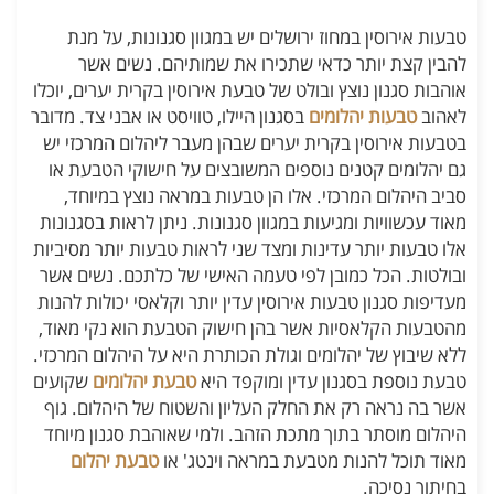
טבעות אירוסין במחוז ירושלים יש במגוון סגנונות, על מנת
להבין קצת יותר כדאי שתכירו את שמותיהם. נשים אשר
אוהבות סגנון נוצץ ובולט של טבעת אירוסין בקרית יערים, יוכלו
לאהוב
טבעות יהלומים
בסגנון היילו, טוויסט או אבני צד. מדובר
בטבעות אירוסין בקרית יערים שבהן מעבר ליהלום המרכזי יש
גם יהלומים קטנים נוספים המשובצים על חישוקי הטבעת או
סביב היהלום המרכזי. אלו הן טבעות במראה נוצץ במיוחד,
מאוד עכשוויות ומגיעות במגוון סגנונות. ניתן לראות בסגנונות
אלו טבעות יותר עדינות ומצד שני לראות טבעות יותר מסיביות
ובולטות. הכל כמובן לפי טעמה האישי של כלתכם. נשים אשר
מעדיפות סגנון טבעות אירוסין עדין יותר וקלאסי יכולות להנות
מהטבעות הקלאסיות אשר בהן חישוק הטבעת הוא נקי מאוד,
ללא שיבוץ של יהלומים וגולת הכותרת היא על היהלום המרכזי.
טבעת נוספת בסגנון עדין ומוקפד היא
טבעת יהלומים
שקועים
אשר בה נראה רק את החלק העליון והשטוח של היהלום. גוף
היהלום מוסתר בתוך מתכת הזהב. ולמי שאוהבת סגנון מיוחד
מאוד תוכל להנות מטבעת במראה וינטג' או
טבעת יהלום
בחיתוך נסיכה.