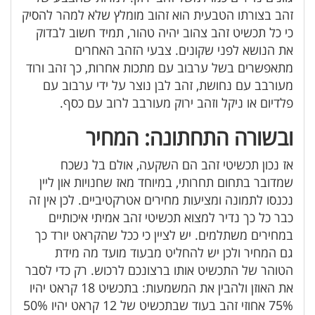
זהב בצורתו הטבעית הוא זהוב מומלץ שלא למהר להסיק
כי כל תכשיט זהב צהוב יהיה טהור, תמיד חשוב לבדוק
את הנושא לפני שקונים. צבעי הזהב האחרים
מתאפשרים בשל ערבוב עם מתכות אחרות, כך זהב ורוד
מעורבב עם נחושת, זהב לבן נוצר על ידי ערבוב עם
פלדיום או ניקל וזהב ירוק מעורבב לרוב עם כסף.
ובשורה התחתונה: המחיר
אז נכון תכשיטי זהב הם השקעה, אולם בל נשכח
שמדובר בתחום תחרותי, במיוחד מאז שחנויות און ליין
נכנסו לתמונה ומציעות מחירים אטרקטיביים. לכן אין זה
כבר כל כך נדיר למצוא תכשיטי זהב אמיתי איכותיים
במחירים משתלמים. יש לציין כי ככל שהקראט יורד כך
גם המחיר ולכן יש להחליט מבעוד מועד מה מידת
הטוהר של התכשיט אותו ברצונכם לרכוש. רק כדי לסבר
את האוזן ולהבין את המשמעות: בתכשיט 18 קראט יהיו
75% אחוזי זהב בעוד שבתכשיט של 12 קראט יהיו 50%