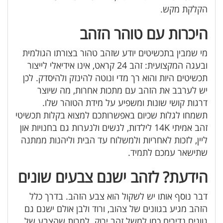
הקלקת מקש.
היכרות עם טוהר הזהב
מי שמבין בתכשיטים יודע שזהב טהור בצורתו הגולמית
ובעגה המקצועית: זהב 24 קראט, אינו אידיאלי לייצור
תכשיטים היות והוא רך מדי ונוטה להינזק ולהיסדק. לכן
יש לערבב את הזהב עם מתכות אחרות, מה שיוצר
דרגות קושי שונות ומשפיע על מידת הטוהר שלו.
תשמחו לגלות שכיום באפשרותכם למצוא בקלות תכשיטי
זהב אמיתי 14K לילדות, לנשים ולנערות גם בחנויות און
ליין, לזכות לאחריות ולמשלוח עד הבית וליהנות ממתנה
שתישאר עמכם לתמיד.
הידעת? לזהב ישנם צבעים שונים
דבר נוסף אותו יש לשקול הוא צבע הזהב. בדרך כלל
הזהב מגיע בגוונים של צהוב, ורוד ולבן אולם ישנם גם
גוונים נדירים כמו למשל זהב ירוק. למרות שהצבע של